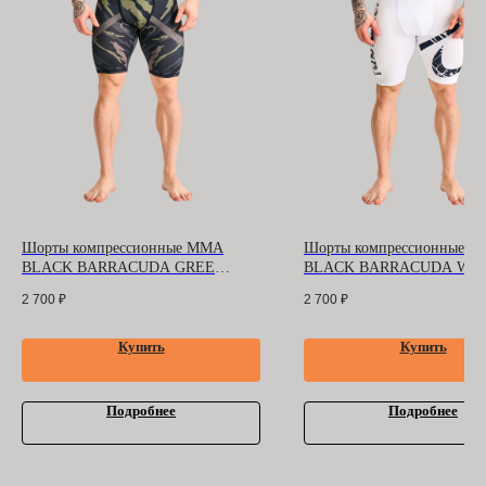
ООО "БАРРАКУДА"
ИНН: 3702198396
ОГРН 1183702008489
Оферта
и
политика
конфиденциальности
Помощь покупателю
Контакты
Шорты компрессионные MMA
Шорты компрессионные 
BLACK BARRACUDA GREEN
BLACK BARRACUDA WH
MILITARY
LOGO
2 700
₽
2 700
₽
Купить
Купить
Подробнее
Подробнее