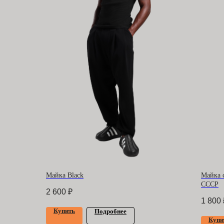
Майка Black
Майка
СССР
2 600
₽
1 800
Оф
БАРРАКУДА
Купить
Подробнее
Купи