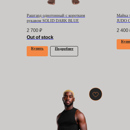
Рашгард однотонный с коротким
Майка 
рукавом SOLID DARK BLUE
JUDO 
2 700
₽
2 400
Out of stock
Купи
Купить
Подробнее