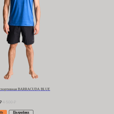
 спортивная BARRACUDA BLUE
₽
4 500
₽
ерта
и
политика конфиденциальности
ть
Подробнее