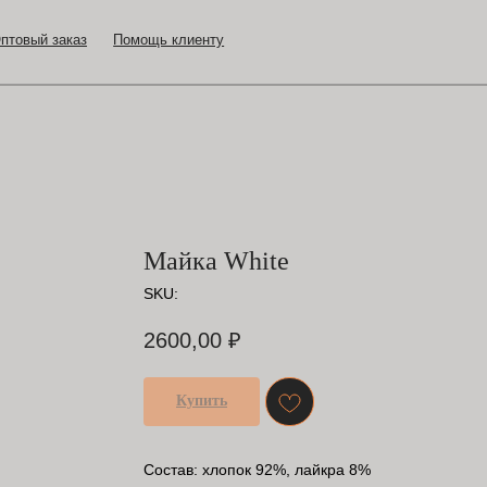
аказ
Помощь клиенту
Майка White
SKU:
2600,00
₽
Купить
Cостав: хлопок 92%, лайкра 8%