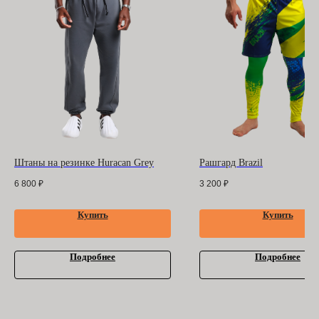
ООО "БАРРАКУДА"
ИНН: 3702198396
ОГРН 1183702008489
Оферта
и
политика
конфиденциальности
Помощь покупателю
Контакты
Штаны на резинке Huracan Grey
Рашгард Brazil
6 800
₽
3 200
₽
Купить
Купить
Подробнее
Подробнее