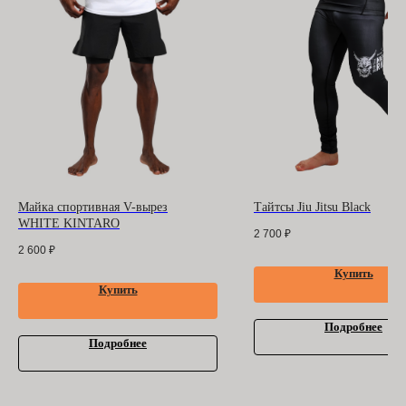
ООО "БАРРАКУДА"
ИНН: 3702198396
ОГРН 1183702008489
Оферта
и
политика
конфиденциальности
Помощь покупателю
Контакты
Майка спортивная V-вырез
Тайтсы Jiu Jitsu Black
WHITE KINTARO
2 700
₽
2 600
₽
Купить
Купить
Подробнее
Подробнее