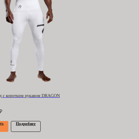
д с коротким рукавом DRAGON
₽
ерта
и
политика конфиденциальности
ть
Подробнее
мощь покупателю