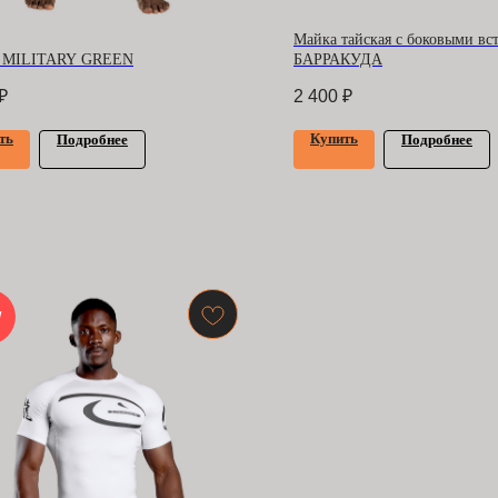
Майка тайская с боковыми вс
ы MILITARY GREEN
БАРРАКУДА
₽
2 400
₽
ть
Купить
Подробнее
Подробнее
W