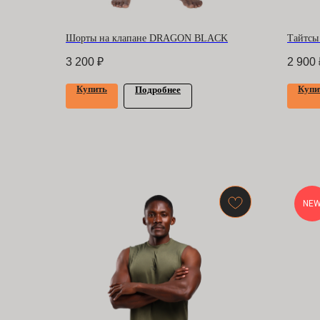
Шорты на клапане DRAGON BLACK
Тайтс
3 200
₽
2 900
Купить
Купи
Подробнее
NE