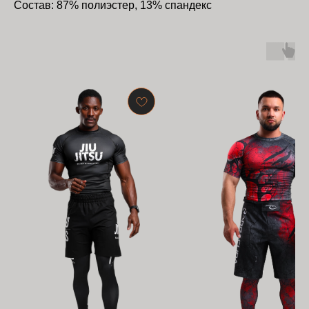
Состав: 87% полиэстер, 13% спандекс
БАРРАКУДА
ООО "БАРРАКУДА"
ИНН: 3702198396
ОГРН 1183702008489
Оферта
и
политика
конфиденциальности
Помощь покупателю
Контакты