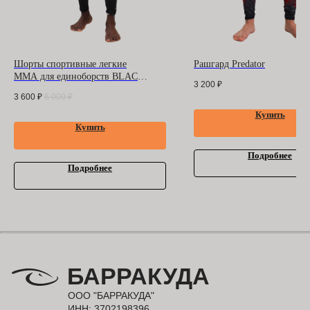
Шорты спортивные легкие
Рашгард Predator
MMA для единоборств BLACK
3 200
₽
BARRACUDA JIU-JITSU
3 600
₽
6 000
₽
CIRCLE
Купить
Купить
Подробнее
Подробнее