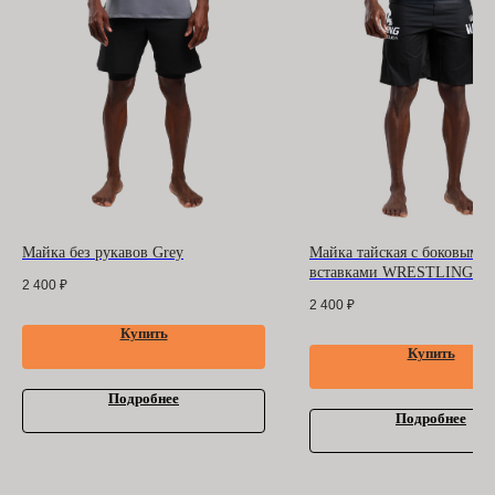
ООО "БАРРАКУДА"
ИНН: 3702198396
ОГРН 1183702008489
Оферта
и
политика
конфиденциальности
Помощь покупателю
Контакты
Майка без рукавов Grey
Майка тайская с боковыми
вставками WRESTLING
2 400
₽
2 400
₽
Купить
Купить
Подробнее
Подробнее