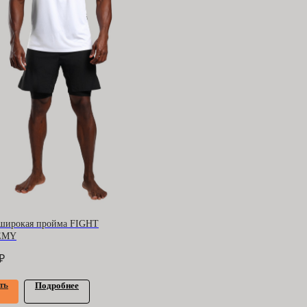
широкая пройма FIGHT
EMY
₽
ерта
и
политика конфиденциальности
ть
Подробнее
мощь покупателю