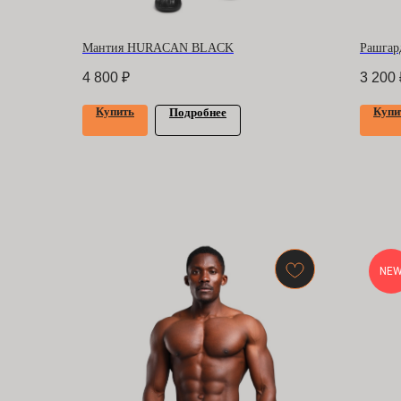
Мантия HURACAN BLACK
Рашгард
4 800
₽
3 200
Купить
Купи
Подробнее
NE