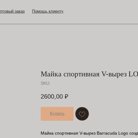
аказ
Помощь клиенту
Майка спортивная V-вырез L
SKU:
2600,00
₽
Купить
Майка спортивная V-вырез Barracuda Logo созд