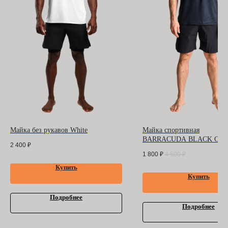
БАРРАКУДА
ООО "БАРРАКУДА"
ИНН: 3702198396
ОГРН 1183702008489
Оферта
и
политика
конфиденциальности
Помощь покупателю
Контакты
Майка без рукавов White
Майка спортивная
BARRACUDA BLACK ССС
2 400
₽
1 800
₽
4 500
₽
Купить
Купить
Подробнее
Подробнее