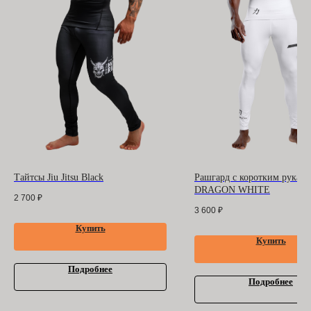
БАРРАКУДА
ООО "БАРРАКУДА"
ИНН: 3702198396
ОГРН 1183702008489
Оферта
и
политика
конфиденциальности
Помощь покупателю
Контакты
Тайтсы Jiu Jitsu Black
Рашгард с коротким рукав
DRAGON WHITE
2 700
₽
3 600
₽
Купить
Купить
Подробнее
Подробнее