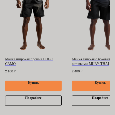
БАРРАКУДА
ООО "БАРРАКУДА"
ИНН: 3702198396
ОГРН 1183702008489
Оферта
и
политика
конфиденциальности
Помощь покупателю
Контакты
Майка широкая пройма LOGO
Майка тайская с боковыми
CAMO
вставками MUAY THAI
2 100
₽
2 400
₽
Купить
Купить
Подробнее
Подробнее