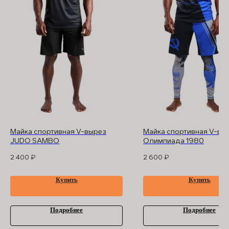
БАРРАКУДА
ООО "БАРРАКУДА"
ИНН: 3702198396
ОГРН 1183702008489
Оферта
и
политика
конфиденциальности
Помощь покупателю
Контакты
Майка спортивная V-вырез
Майка спортивная V-вы
JUDO SAMBO
Олимпиада 1980
2 400
₽
2 600
₽
Купить
Купить
Подробнее
Подробнее