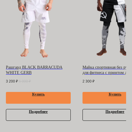
ООО "БАРРАКУДА"
ИНН: 3702198396
ОГРН 1183702008489
Оферта
и
политика
конфиденциальности
Помощь покупателю
Контакты
Рашгард BLACK BARRACUDA
Майка спортивная без рука
WHITE GERB
для фитнеса с принтом джи
джитсу BARRACUDA Бела
3 200
₽
6 000
₽
2 300
₽
Олимпиада 1980 СССР
Купить
Купить
Подробнее
Подробнее