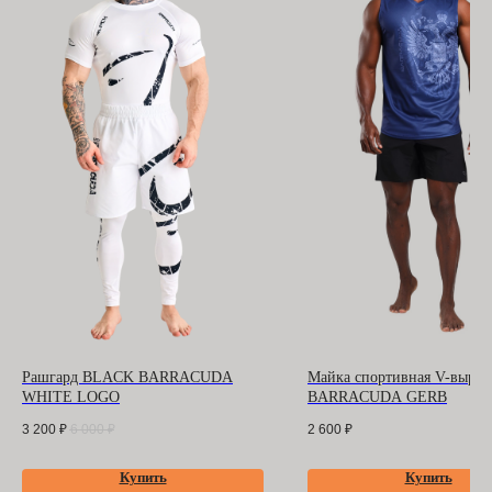
БАРРАКУДА
ООО "БАРРАКУДА"
ИНН: 3702198396
ОГРН 1183702008489
Оферта
и
политика
конфиденциальности
Помощь покупателю
Рашгард BLACK BARRACUDA
Майка спортивная V-вырез
WHITE LOGO
BARRACUDA GERB
Контакты
3 200
₽
6 000
₽
2 600
₽
Купить
Купить