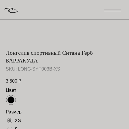
Лонгслив спортивный Ситана Герб
БАРРАКУДА
SKU:
LONG-SYT003B-XS
3 600
₽
Цвет
Размер
XS