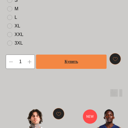
S
M
L
XL
XXL
3XL
Купить
NEW