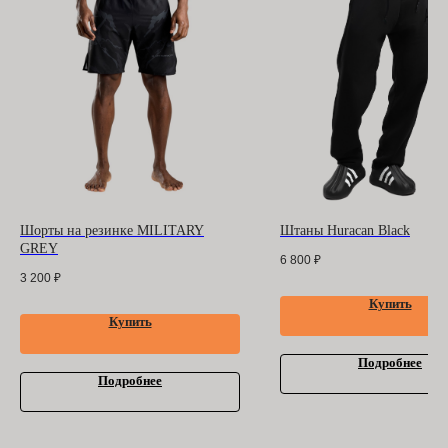
БАРРАКУДА
ООО "БАРРАКУДА"
ИНН: 3702198396
ОГРН 1183702008489
Оферта
и
политика
конфиденциальности
Помощь покупателю
Контакты
Шорты на резинке MILITARY
Штаны Huracan Black
GREY
6 800
₽
3 200
₽
Купить
Купить
Подробнее
Подробнее